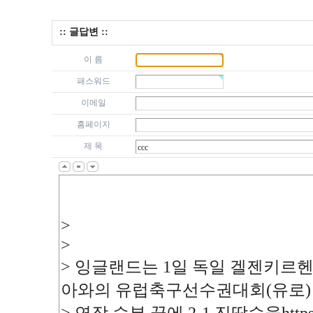
:: 글답변 ::
이 름
패스워드
이메일
홈페이지
제 목