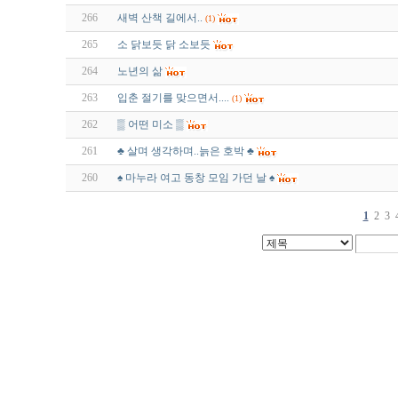
266
새벽 산책 길에서..
(1)
265
소 닭보듯 닭 소보듯
264
노년의 삶
263
입춘 절기를 맞으면서....
(1)
262
▒ 어떤 미소 ▒
261
♣ 살며 생각하며..늙은 호박 ♣
260
♠ 마누라 여고 동창 모임 가던 날 ♠
1
2
3