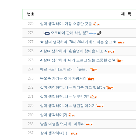
번호
제 목
279
살며 생각하며..가장 소중한 것들
278
오토바이 판매 하실 분?
277
★ 살며 생각하며..70대 80대에게 드리는 충고 ★
276
♣ 살며 생각하며.. 황혼녘에 찾아온 미소 ♣
275
♣ 살며 생각하며..내가 모르고 있는 소중한 것!♣
274
베르나르 베르베르의 「웃음」
273
똥오줌 가리는 것이 자랑거리
272
살며 생각하며..나는 어디쯤 가고 있을까?
271
살며 생각하면..나는 누구인가?
270
살며 생각하며..어느 병원장 이야기
269
살며 생각하며(2)
268
남을 여생을 멋지게 ..마무리
267
살며 생각하며(1)...