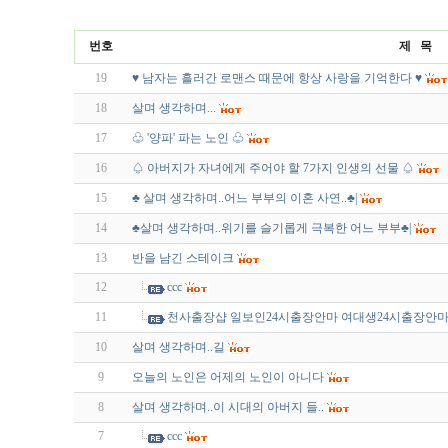
번호
제 목
19
♥ 남자는 흘러간 로맨스 때문에 항상 사랑을 기억한다 ♥
18
살며 생각하며...
17
♧ '양파' 파는 노인 ♧
16
♤ 아버지가 자녀에게 주어야 할 7가지 인생의 선물 ♤
15
♣ 살며 생각하며..어느 부부의 이혼 사연..♣|
14
♣살며 생각하며..위기를 슬기롭게 극복한 어느 부부♣|
13
반을 남긴 스테이크
12
ccc
11
천사출장샵 일보인24시출장안마 여대생24시출장안
10
살며 생각하며..길
9
오늘의 노인은 어제의 노인이 아니다
8
살며 생각하며..이 시대의 아버지 들..
7
ccc