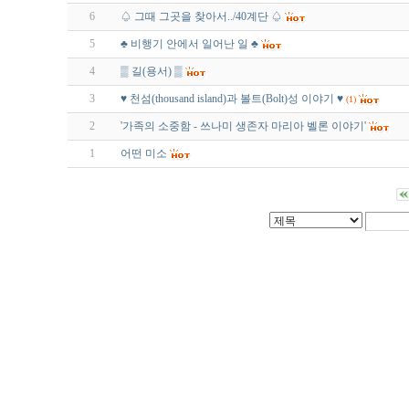
6
♤ 그때 그곳을 찾아서../40계단 ♤
5
♣ 비행기 안에서 일어난 일 ♣
4
▒ 길(용서) ▒
3
♥ 천섬(thousand island)과 볼트(Bolt)성 이야기 ♥
(1)
2
'가족의 소중함 - 쓰나미 생존자 마리아 벨론 이야기'
1
어떤 미소