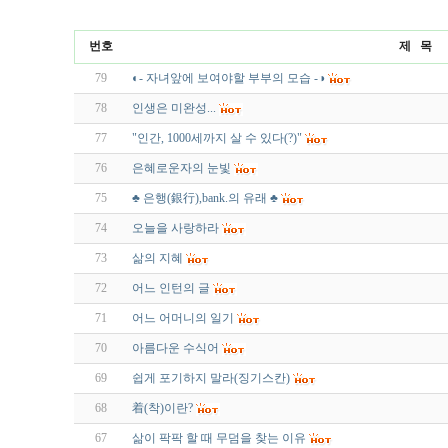
번호
제 목
79
◐- 자녀앞에 보여야할 부부의 모습 -◑
78
인생은 미완성...
77
"인간, 1000세까지 살 수 있다(?)"
76
은혜로운자의 눈빛
75
♣ 은행(銀行),bank.의 유래 ♣
74
오늘을 사랑하라
73
삶의 지혜
72
어느 인턴의 글
71
어느 어머니의 일기
70
아름다운 수식어
69
쉽게 포기하지 말라(징기스칸)
68
着(착)이란?
67
삶이 팍팍 할 때 무덤을 찾는 이유